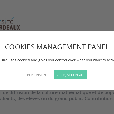
COOKIES MANAGEMENT PANEL
tions
 site uses cookies and gives you control over what you want to acti
PERSONALIZE
OK, ACCEPT ALL
 mise à jour :
le 18/12/2023
s de diffusion de la culture mathématique et de popu
udiants, des élèves ou du grand public. Contribution