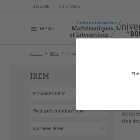
DYSLEXIE
CONTRASTE
MENU
Accueil
IREM
Actions
Ac
This
IREM
Actualités IREM
Dernière
Flyer présentation IREM
Action
des ét
Journées IREM