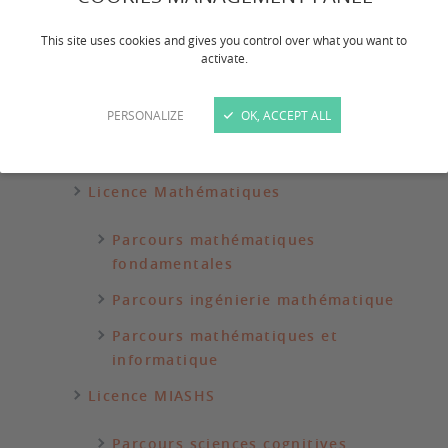
Lien avec le monde de la recherche
This site uses cookies and gives you control over what you want to
activate.
Contact et plan
Nos formations
PERSONALIZE
OK, ACCEPT ALL
Licence
Licence Mathématiques
Parcours mathématiques
fondamentales
Parcours ingénierie mathématique
Parcours mathématiques et
informatique
Licence MIASHS
Parcours sciences cognitives