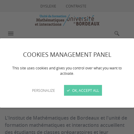
DYSLEXIE
CONTRASTE
MENU
RECHERCHE
COOKIES MANAGEMENT PANEL
Portes ouvertes pour les
This site uses cookies and gives you control over what you want to
activate.
classes préparatoires
PERSONALIZE
OK, ACCEPT ALL
Dernière mise à jour :
le 16/09/2024
L'Institut de Mathématiques de Bordeaux et l'unité de
formation mathématiques et interactions accueillent
des étudiants de classes préparatoires et leur