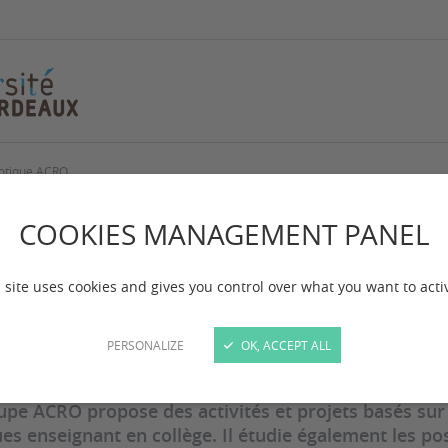
botique ACRO
gorithmique Collèg
COOKIES MANAGEMENT PANEL
CRO
 site uses cookies and gives you control over what you want to acti
PERSONALIZE
OK, ACCEPT ALL
 mise à jour :
le 16/09/2024
upe ACRO propose des activités et projets basés sur l
ues enseignant en collège. Il étudie également les pos