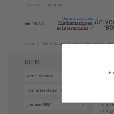
DYSLEXIE
CONTRASTE
MENU
Accueil
IREM
Groupes
Algorithmique Collège et Ro
Al
IREM
A
This
Actualités IREM
Dernière
Flyer présentation IREM
Le gro
Journées IREM
collèg