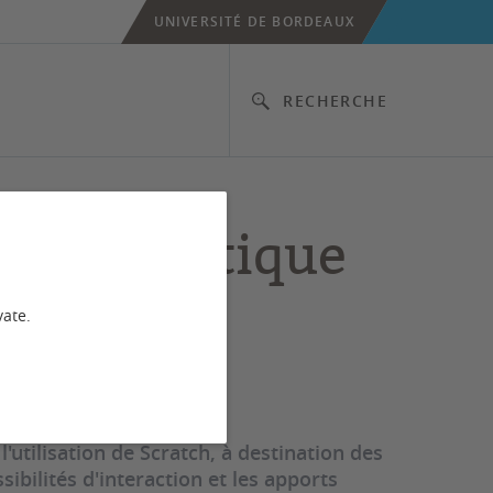
UNIVERSITÉ DE BORDEAUX
RECHERCHE
e et Robotique
vate.
'utilisation de Scratch, à destination des
sibilités d'interaction et les apports