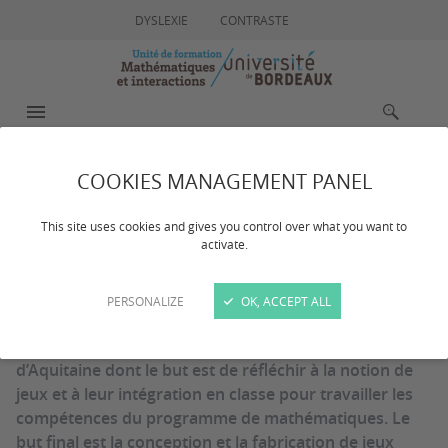
DYSLEXIE
CONTRASTE
MENU
RECHERCHE
COOKIES MANAGEMENT PANEL
Math & Jeux
This site uses cookies and gives you control over what you want to
activate.
Dernière mise à jour :
le 28/06/2024
PERSONALIZE
OK, ACCEPT ALL
Le groupe Maths et Jeux est un des groupes de l’IREM
d’Aquitaine dont le but est de réfléchir à la notion de
jeux et à leur intégration en classe pour travailler les
compétences du programme de mathématiques. Le
but final est la conception et la fabrication de jeux