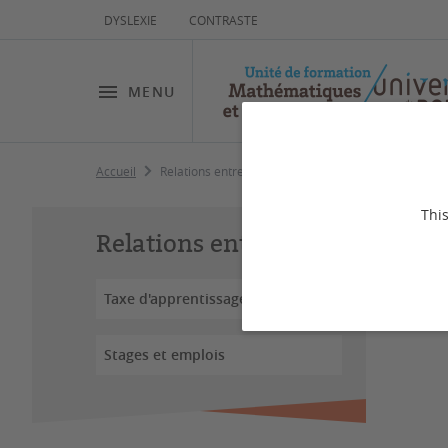
DYSLEXIE
CONTRASTE
MENU
Accueil
Relations entreprises
Re
This
Relations entreprises
Taxe d'apprentissage
Dernière
Stages et emplois