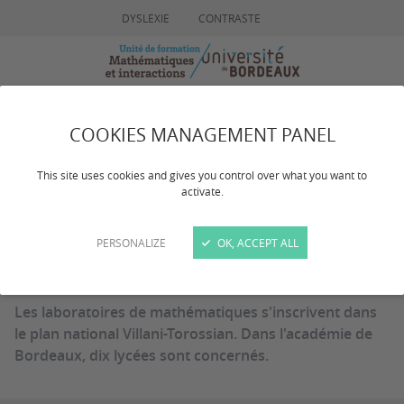
DYSLEXIE
CONTRASTE
MENU
RECHERCHE
COOKIES MANAGEMENT PANEL
This site uses cookies and gives you control over what you want to
LabosMaths
activate.
PERSONALIZE
OK, ACCEPT ALL
Dernière mise à jour :
le 15/12/2023
Les laboratoires de mathématiques s'inscrivent dans
le plan national Villani-Torossian. Dans l'académie de
Bordeaux, dix lycées sont concernés.