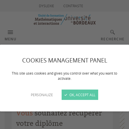
DYSLEXIE
CONTRASTE
MENU
RECHERCHE
Retrait des diplômes
COOKIES MANAGEMENT PANEL
This site uses cookies and gives you control over what you want to
activate.
Dernière mise à jour :
le 23/07/2024
PERSONALIZE
OK, ACCEPT ALL
Vous
souhaitez récupérer
votre diplôme