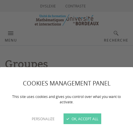
DYSLEXIE
CONTRASTE
MENU
RECHERCHE
Groupes
COOKIES MANAGEMENT PANEL
Dernière mise à jour :
le 18/03/2024
This site uses cookies and gives you control over what you want to
activate.
Présentation des groupes de l'IREM d'Aquitaine
PERSONALIZE
OK, ACCEPT ALL
Les groupes se réunissent régulièrement dans les locaux de
l'IREM ou de l'IMB (Institut de mathématiques de Bordeaux).