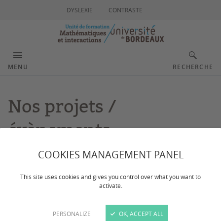
DYSLEXIE
CONTRASTE
MENU
RECHERCHE
Nos projets /
évènements
COOKIES MANAGEMENT PANEL
Dernière mise à jour :
le 29/10/2024
This site uses cookies and gives you control over what you want to
activate.
Retrouvez ici, tous les projets et événements créés par
ou en lien avec l'UFMI.
PERSONALIZE
OK, ACCEPT ALL