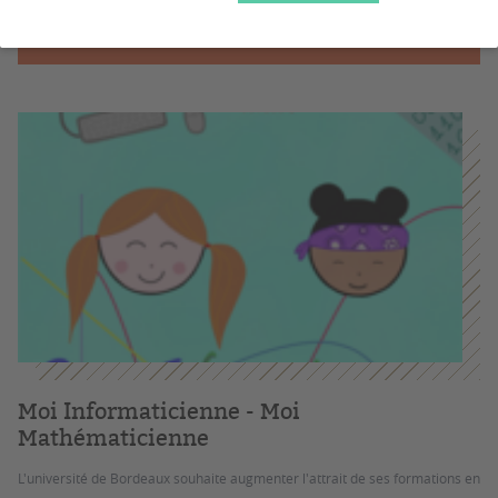
PROCÉDURE DEMANDE DE FINANCEMENT
Moi Informaticienne - Moi
Mathématicienne
L'université de Bordeaux souhaite augmenter l'attrait de ses formations en