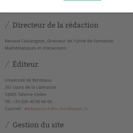
Dean Lewis, président de l’université de Bordeaux.
Directeur de la rédaction
Renaud Coulangeon, Directeur de l'Unité de Formation
Mathématiques et Interactions.
Éditeur
Université de Bordeaux
351 cours de la Libération
33405 Talence Cedex
Tél. +33 (0)5 40 00 60 00
Courriel :
webmestre@u-bordeaux.fr
Gestion du site